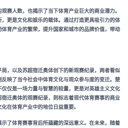
的观赛人数，也揭示了当下体育产业巨大的商业潜力。
所，更是文化和娱乐的载体。通过打造更具吸引力的体
动体育产业的繁荣，提升国家和城市的品牌价值，带动
平局，以及苏超宿迁奥体创下的新观赛纪录，两者看似
刻反映了当今社会中体育文化与观众参与度的变迁。楚
不仅仅是一场力量与智慧的较量，更是对英雄主义文化
超宿迁奥体的观赛纪录，则标志着现代体育赛事的商业
文化在体育产业中的地位日益重要。
展示了体育赛事背后所蕴藏的深远意义。在未来，随着