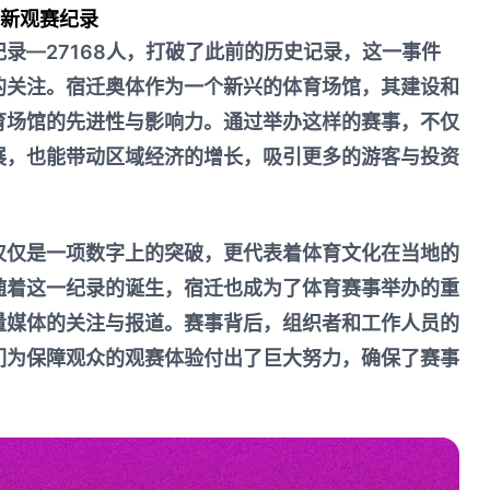
的新观赛纪录
录—27168人，打破了此前的历史记录，这一事件
的关注。宿迁奥体作为一个新兴的体育场馆，其建设和
育场馆的先进性与影响力。通过举办这样的赛事，不仅
展，也能带动区域经济的增长，吸引更多的游客与投资
仅仅是一项数字上的突破，更代表着体育文化在当地的
随着这一纪录的诞生，宿迁也成为了体育赛事举办的重
量媒体的关注与报道。赛事背后，组织者和工作人员的
们为保障观众的观赛体验付出了巨大努力，确保了赛事