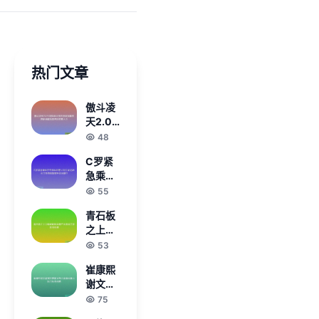
热门文章
傲斗凌
天2.0
全流程
48
通关技
C罗紧
巧与最
急乘医
强阵容
疗专机
55
搭配详
返回意
解指南
青石板
大利引
进阶攻
之上台
发足坛
略大全
球城崛
53
关注与
起体育
伤情猜
崔康熙
产业新
测升级
谢文能
风口探
发酵中
亮相赛
75
索与机
前发布
遇