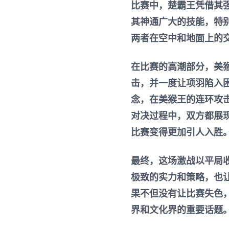
比赛中，楚霸王凭借其
其神通广大的技能，特
两者在空中和地面上的
在比赛的高潮部分，美
击，并一度让项羽陷入
念，在美猴王的连环攻
对决过程中，双方都展
比赛变得更加引人入胜
最终，这场激战以平局
极致的实力和策略，也
果不但没有让比赛失色
界和文化界的重要话题