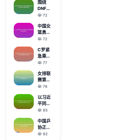
围绕
会谈备
DNF模
战泰山
型还原
72
队目标
工具的
与战略
中国女
功能解
篮勇闯
析与实
世界杯
72
战应用
决赛书
指南深
C罗紧
写历史
度攻略
急乘医
新篇章
分享版
疗专机
77
展现巾
返回意
帼风采
女排联
大利引
赛第十
发足坛
轮竞争
76
关注与
激烈多
伤情猜
以习近
队争夺
测升级
平同志
季后赛
发酵中
为核心
85
席位形
的党中
势白热
中国乒
央关怀
化
协正式
北京冬
公布巴
92
奥会冬
黎奥运