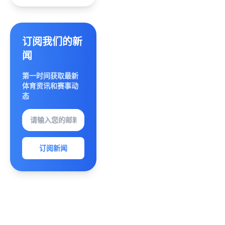
残奥会
会参赛
筹办时
选拔最
代纪实
新办法
全文解
订阅我们的新
读
闻
第一时间获取最新
体育资讯和赛事动
态
订阅新闻