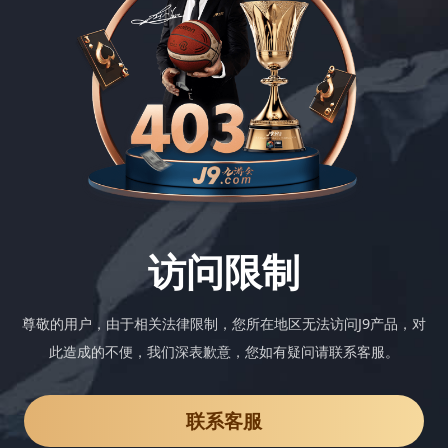
访问限制
尊敬的用户，由于相关法律限制，您所在地区无法访问J9产品，对
此造成的不便，我们深表歉意，您如有疑问请联系客服。
联系客服